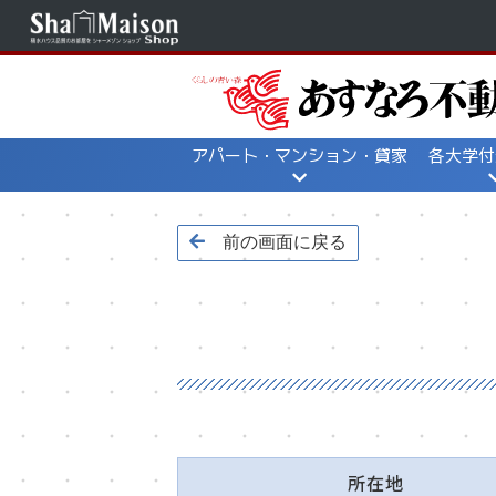
アパート・マンション・貸家
各大学付
一覧から探す
地図から探す
地図か
前の画面に戻る
所在地