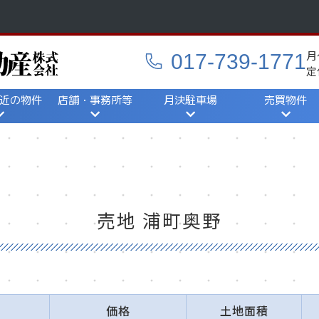
月
017-739-1771
定
近の物件
店舗・事務所等
月決駐車場
売買物件
ら探す
一覧から探す
地図から探す
一覧から探す
地図から探す
一覧から探す
地図から探す
売地 浦町奥野
価格
土地面積