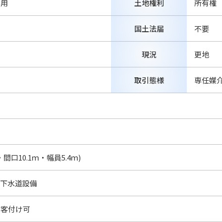
専用
土地権利
所有権
国土法届
不要
現況
更地
取引態様
専任媒
口10.1ｍ・幅員5.4ｍ)
 下水道設備
る客付け可