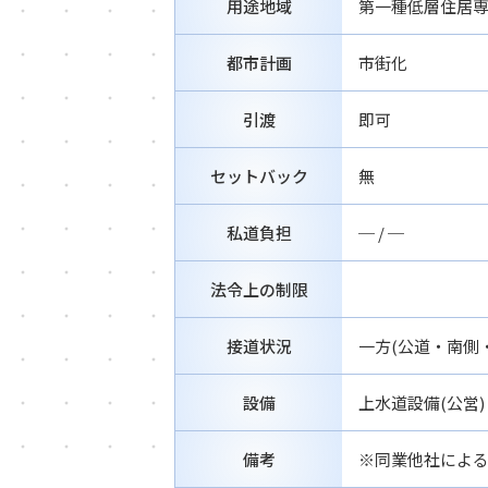
用途地域
第一種低層住居
都市計画
市街化
引渡
即可
セットバック
無
私道負担
─ / ─
法令上の制限
接道状況
一方(公道・南側・間
設備
上水道設備(公営)
備考
※同業他社によ