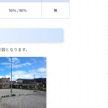
50％ / 80％
無
考図となります。