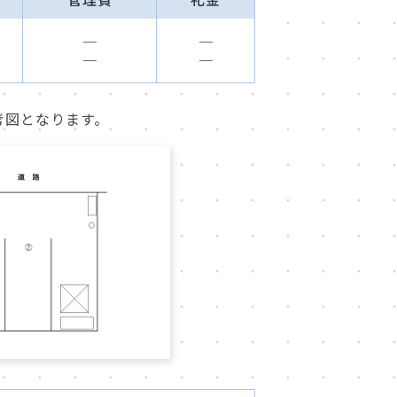
─
─
─
─
考図となります。