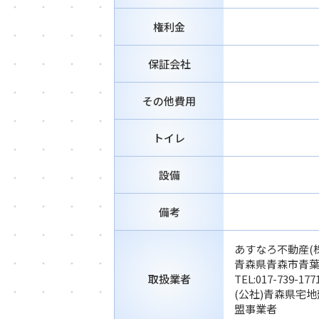
権利金
保証会社
その他費用
トイレ
設備
備考
あすなろ不動産(株
青森県青森市青葉3
取扱業者
TEL:
017-739-177
(公社)青森県宅
盟事業者