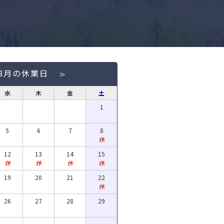
年8月の休業日
≫
水
木
金
土
1
5
6
7
8
休
12
13
14
15
休
休
休
休
19
20
21
22
休
26
27
28
29