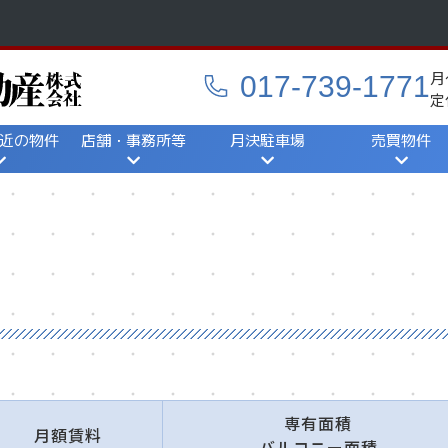
月
017-739-1771
定
近の物件
店舗・事務所等
月決駐車場
売買物件
ら探す
一覧から探す
地図から探す
一覧から探す
地図から探す
一覧から探す
地図から探す
専有面積
月額賃料
バルコニー面積