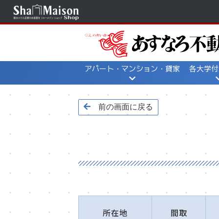
アパート・マンション・貸家
各大学付
一覧から探す
地図から探す
地図か
前の画面に戻る
所在地
間取